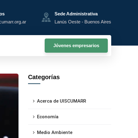
os
Sede Administrativa
cumarr.org.ar
Lanús Oeste - Buenos Aires
Jóvenes empresarios
Categorías
Acerca de UISCUMARR
Economía
Medio Ambiente