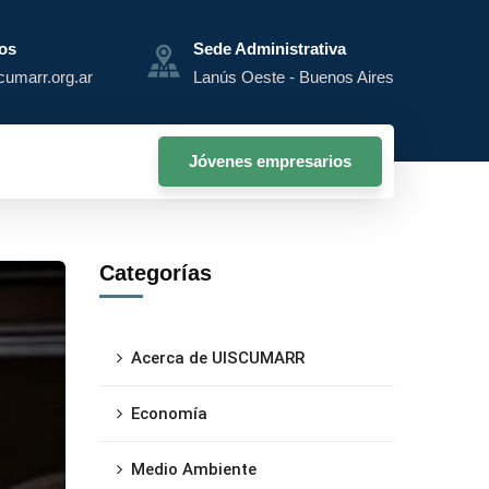
os
Sede Administrativa
cumarr.org.ar
Lanús Oeste - Buenos Aires
Jóvenes empresarios
Categorías
Acerca de UISCUMARR
Economía
Medio Ambiente