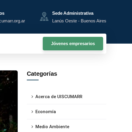
os
Sede Administrativa
cumarr.org.ar
Lanús Oeste - Buenos Aires
Jóvenes empresarios
Categorías
Acerca de UISCUMARR
Economía
Medio Ambiente