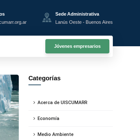
os
Sede Administrativa
cumarr.org.ar
Lanús Oeste - Buenos Aires
Jóvenes empresarios
Categorías
Acerca de UISCUMARR
Economía
Medio Ambiente