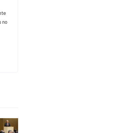
nte
s no