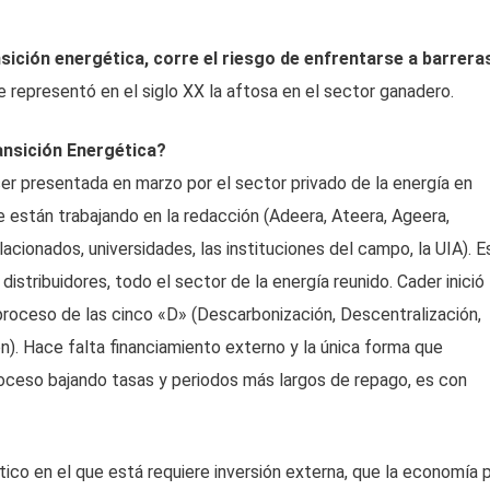
ansición energética, corre el riesgo de enfrentarse a barrera
e representó en el siglo XX la aftosa en el sector ganadero.
ansición Energética?
a ser presentada en marzo por el sector privado de la energía en
e están trabajando en la redacción (Adeera, Ateera, Ageera,
acionados, universidades, las instituciones del campo, la UIA). E
distribuidores, todo el sector de la energía reunido. Cader inició 
proceso de las cinco «D» (Descarbonización, Descentralización,
ón). Hace falta financiamiento externo y la única forma que
proceso bajando tasas y periodos más largos de repago, es con
ico en el que está requiere inversión externa, que la economía 