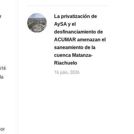
s
La privatización de
AySA y el
desfinanciamiento de
ACUMAR amenazan el
saneamiento de la
cuenca Matanza-
Riachuelo
stá
16 julio, 2026
la
por