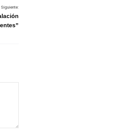
Siguiente:
alación
gentes”