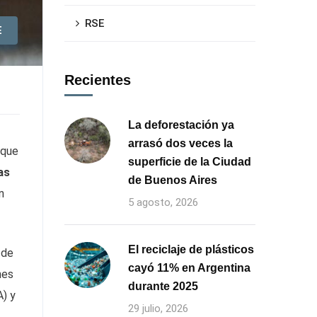
RSE
E
Recientes
La deforestación ya
arrasó dos veces la
 que
superficie de la Ciudad
as
de Buenos Aires
n
5 agosto, 2026
El reciclaje de plásticos
 de
cayó 11% en Argentina
nes
durante 2025
A) y
29 julio, 2026